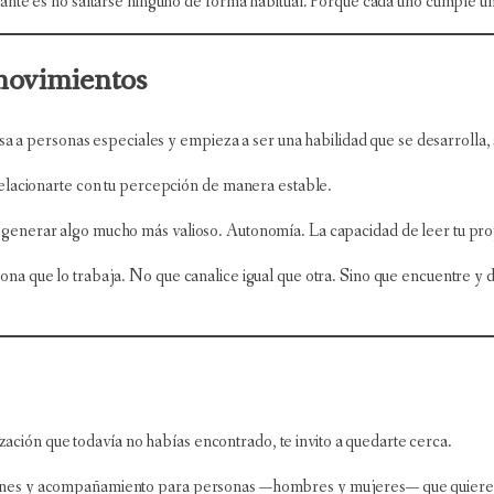
tante es no saltarse ninguno de forma habitual. Porque cada uno cumple 
movimientos
sa a personas especiales y empieza a ser una habilidad que se desarrolla, 
elacionarte con tu percepción de manera estable.
nerar algo mucho más valioso. Autonomía. La capacidad de leer tu propio 
que lo trabaja. No que canalice igual que otra. Sino que encuentre y desa
ización que todavía no habías encontrado, te invito a quedarte cerca.
nes y acompañamiento para personas —hombres y mujeres— que quieren a