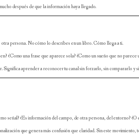
mucho después de que la información haya llegado.
tra persona. No cómo lo describes en un libro. Cómo llega a ti.
gen? ¿Como una frase que aparece sola? ¿Como un sueño que no parece 
ar. Significa aprender a reconocer tu canal sin forzarlo, sin compararlo y
o señal? ¿Es información del campo, de otra persona, del entorno? ¿O e
 canalización que genera más confusión que claridad. Sin este movimiento