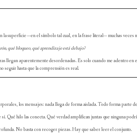
la superficie —en el símbolo tal cual, en la frase literal— muchas veces no
rón, qué bloqueo, qué aprendizaje está debajo?
iezas llegan aparentemente desordenadas. Es solo cuando me adentro en e
ino seguir hasta que la comprensión es real.
 corporales, los mensajes: nada llega de forma aislada. Todo forma parte d
sí. Qué hilo las conecta. Qué verdad amplifican juntas que ninguna podr
rofunda. No basta con recoger piezas. Hay que saber leer el conjunto.