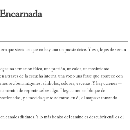
n Encarnada
ro que siento es que no hay una respuesta única. Y eso, lejos de ser un
ega una sensación física, una presión, un calor, un movimiento
en a través de la escucha interna, una voz o una frase que aparece con
enes reciben imágenes, símbolos, colores, escenas. Y hay quienes —
ocimiento: de repente sabes algo. Llega como un bloque de
sordenadas, y a medida que te adentras en él, el mapa va tomando
on canales distintos. Y lo más bonito del camino es descubrir cuál es el