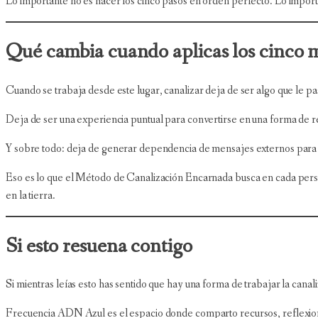
Lo importante no es hacer los cinco pasos en orden perfecto. Lo impor
Qué cambia cuando aplicas los cinco 
Cuando se trabaja desde este lugar, canalizar deja de ser algo que le pa
Deja de ser una experiencia puntual para convertirse en una forma de r
Y sobre todo: deja de generar dependencia de mensajes externos para ge
Eso es lo que el Método de Canalización Encarnada busca en cada persona 
en la tierra.
Si esto resuena contigo
Si mientras leías esto has sentido que hay una forma de trabajar la canal
Frecuencia ADN Azul es el espacio donde comparto recursos, reflexio