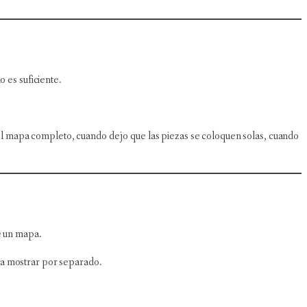
 es suficiente.
l mapa completo, cuando dejo que las piezas se coloquen solas, cuando
e un mapa.
ía mostrar por separado.