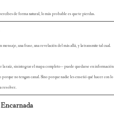
ú percibes de forma natural, lo más probable es que te pierdas.
r
 mensaje, una frase, una revelación del más allá, y la transmite tal cual.
er la raíz, sin integrar el mapa completo— puede quedarse en información
 porque no tengan canal. Sino porque nadie les enseñó qué hacer con lo 
a resolver.
n Encarnada