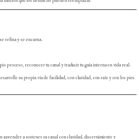
una función que los demás no pueden reemplazar.
se refina y se encarna.
proceso, reconocer tu canal y traducir tu guía interna en vida real.
rrolle su propia vía de facilidad, con claridad, con raíz y con los pies
prender a sostener su canal con claridad, discernimiento y