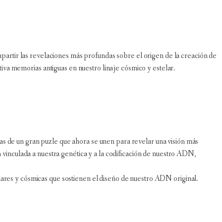
artir las revelaciones más profundas sobre el origen de la creación de
iva memorias antiguas en nuestro linaje cósmico y estelar.
ezas de un gran puzle que ahora se unen para revelar una visión más
vinculada a nuestra genética y a la codificación de nuestro ADN,
telares y cósmicas que sostienen el diseño de nuestro ADN original.