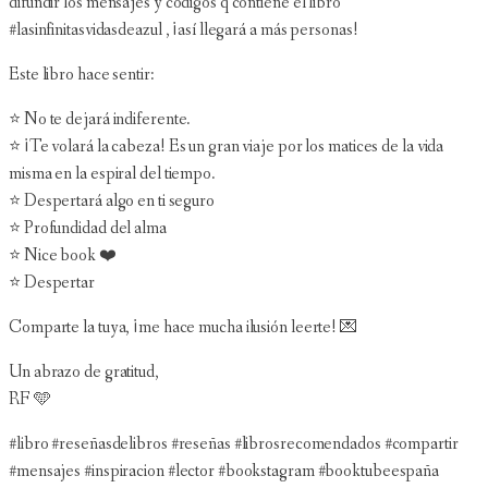
difundir los mensajes y códigos q contiene el libro
#lasinfinitasvidasdeazul , ¡así llegará a más personas!
Este libro hace sentir:
⭐️ No te dejará indiferente.
⭐️ ¡Te volará la cabeza! Es un gran viaje por los matices de la vida
misma en la espiral del tiempo.
⭐️ Despertará algo en ti seguro
⭐️ Profundidad del alma
⭐️ Nice book ❤️
⭐️ Despertar
Comparte la tuya, ¡me hace mucha ilusión leerte! 💌
Un abrazo de gratitud,
RF 🩵
#libro #reseñasdelibros #reseñas #librosrecomendados #compartir
#mensajes #inspiracion #lector #bookstagram #booktubeespaña