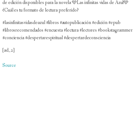
de edición disponibles para la novela 🩵Las infinitas vidas de Azul🩵
¿Cuál es tu formato de lectura preferido?
#lasinfinitasvidasdeazul #libros #autopublicación #edición #epub
#librosrecomendados #encuesta #lectura #lectores #bookstagrammer
#conciencia #despertarespiritual #despertardeconsciencia
[ad_2]
Source