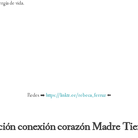
rgía de vida.
Redes ➡️
https://linktr.ee/rebeca_ferruz
⬅️
conexión corazón Madre Tierr