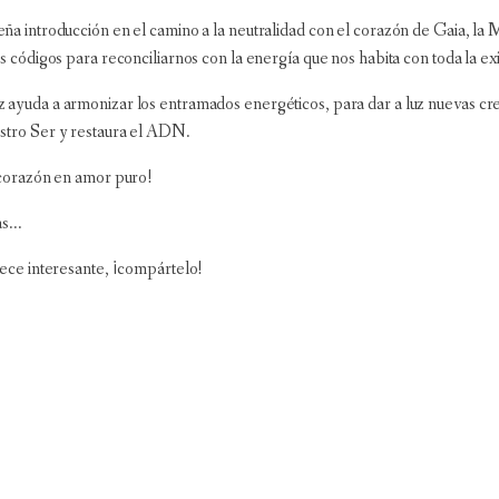
ña introducción en el camino a la neutralidad con el corazón de Gaia, l
s códigos para reconciliarnos con la energía que nos habita con toda la exi
ayuda a armonizar los entramados energéticos, para dar a luz nuevas creaci
stro Ser y restaura el ADN.
 corazón en amor puro!
s...
rece interesante, ¡compártelo!