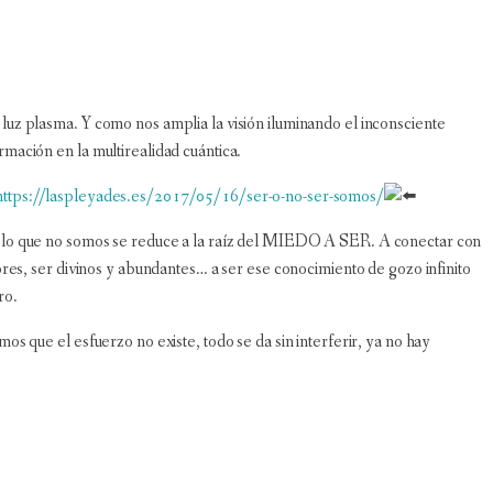
 luz plasma. Y como nos amplia la visión iluminando el inconsciente
rmación en la multirealidad cuántica.
https://laspleyades.es/2017/05/16/ser-o-no-ser-somos/
do lo que no somos se reduce a la raíz del MIEDO A SER. A conectar con
dores, ser divinos y abundantes… a ser ese conocimiento de gozo infinito
ro.
os que el esfuerzo no existe, todo se da sin interferir, ya no hay