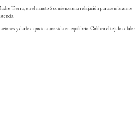
a Madre Tierra, en el minuto 6 comienza una relajación para sembrarnos
stencia.
ones y darle espacio a una vida en equilibrio. Calibra el tejido celular