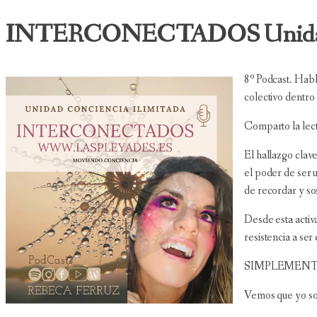
INTERCONECTADOS Unidad co
8º Podcast. Habl
colectivo dentro
Comparto la lec
El hallazgo clav
el poder de ser u
de recordar y so
Desde esta activa
resistencia a ser
SIMPLEMENT
Vemos que yo soy,