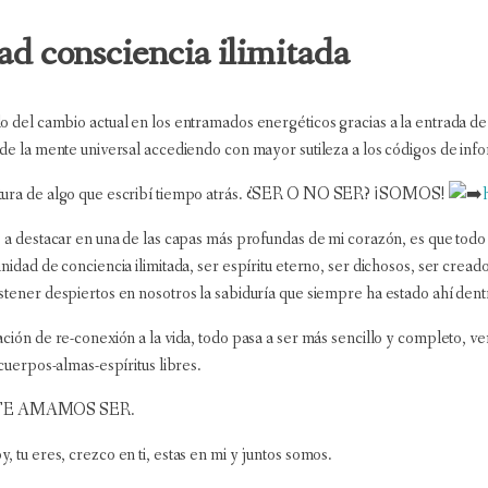
nsciencia ilimitada
o del cambio actual en los entramados energéticos gracias a la entrada de
 de la mente universal accediendo con mayor sutileza a los códigos de info
tura de algo que escribí tiempo atrás. ¿SER O NO SER? ¡SOMOS!
e a destacar en una de las capas más profundas de mi corazón, es que to
nidad de conciencia ilimitada, ser espíritu eterno, ser dichosos, ser crea
stener despiertos en nosotros la sabiduría que siempre ha estado ahí dent
ción de re-conexión a la vida, todo pasa a ser más sencillo y completo, vem
 cuerpos-almas-espíritus libres.
E AMAMOS SER.
 tu eres, crezco en ti, estas en mi y juntos somos.