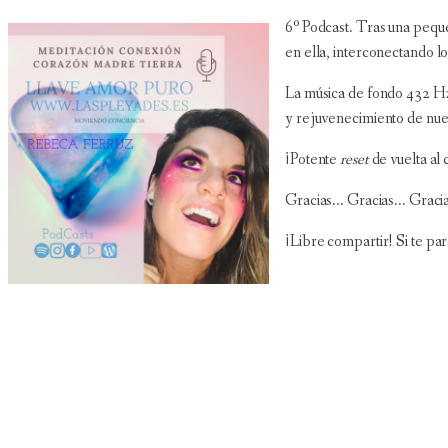
6º Podcast. Tras una peque
en ella, interconectando lo
La música de fondo 432 Hz 
y rejuvenecimiento de nue
¡Potente
reset
de vuelta al
Gracias... Gracias... Gracia
¡Libre compartir! Si te pa