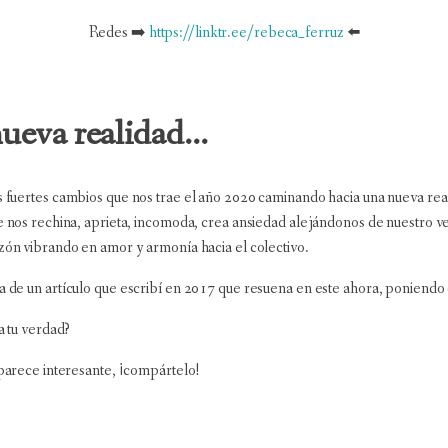
Redes ➡️
https://linktr.ee/rebeca_ferruz
⬅️
eva realidad...
 fuertes cambios que nos trae el año 2020 caminando hacia una nueva realid
e nos rechina, aprieta, incomoda, crea ansiedad alejándonos de nuestro ve
zón vibrando en amor y armonía hacia el colectivo.
a de un artículo que escribí en 2017 que resuena en este ahora, poniend
a tu verdad?
 parece interesante, ¡compártelo!