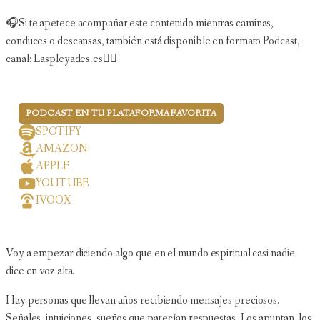
🎧Si te apetece acompañar este contenido mientras caminas,
conduces o descansas, también está disponible en formato Podcast,
canal: Laspleyades.es👇🏻
PODCAST EN TU PLATAFORMA FAVORITA
SPOTIFY
AMAZON
APPLE
YOUTUBE
IVOOX
Voy a empezar diciendo algo que en el mundo espiritual casi nadie
dice en voz alta.
Hay personas que llevan años recibiendo mensajes preciosos.
Señales, intuiciones, sueños que parecían respuestas. Los apuntan, los