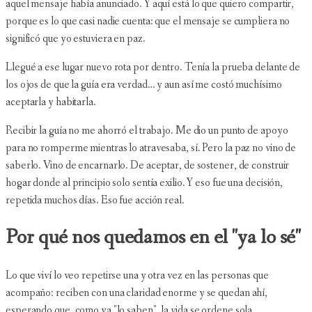
aquel mensaje había anunciado. Y aquí está lo que quiero compartir,
porque es lo que casi nadie cuenta: que el mensaje se cumpliera no
significó que yo estuviera en paz.
Llegué a ese lugar nuevo rota por dentro. Tenía la prueba delante de
los ojos de que la guía era verdad… y aun así me costó muchísimo
aceptarla y habitarla.
Recibir la guía no me ahorró el trabajo. Me dio un punto de apoyo
para no romperme mientras lo atravesaba, sí. Pero la paz no vino de
saberlo. Vino de encarnarlo. De aceptar, de sostener, de construir
hogar donde al principio solo sentía exilio. Y eso fue una decisión,
repetida muchos días. Eso fue acción real.
Por qué nos quedamos en el "ya lo sé"
Lo que viví lo veo repetirse una y otra vez en las personas que
acompaño: reciben con una claridad enorme y se quedan ahí,
esperando que, como ya "lo saben", la vida se ordene sola.