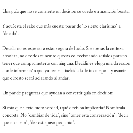
Una guía que no se convierte en decisión se queda en intención bonita.
Y aquí está el salto que más cuesta: pasar de "lo siento clarísimo" a
"decido".
Decidir no es esperar a estar segura del todo. Si esperas la certeza
absoluta, no decides nunca: te quedas coleccionando señales para no
tener que comprometerte con ninguna. Decidir es elegir una dirección
con la información que ya tienes —incluida la de tu cuerpo— y asumir
que el resto se irá aclarando al andar.
Un par de preguntas que ayudan a convertir guía en decisión:
Si esto que siento fuera verdad, ¿qué decisión implicaría? Nómbrala
concreta. No "cambiar de vida", sino "tener esta conversación", "decir
que no a esto", "dar este paso pequeño".