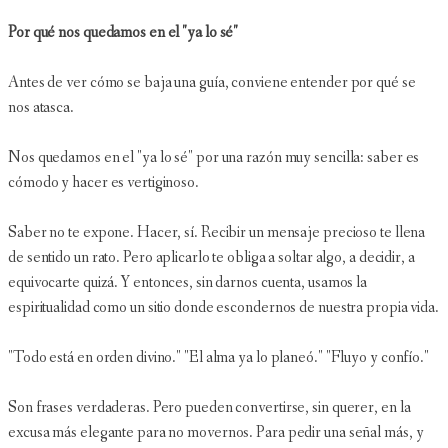
Por qué nos quedamos en el "ya lo sé"
Antes de ver cómo se baja una guía, conviene entender por qué se
nos atasca.
Nos quedamos en el "ya lo sé" por una razón muy sencilla: saber es
cómodo y hacer es vertiginoso.
Saber no te expone. Hacer, sí. Recibir un mensaje precioso te llena
de sentido un rato. Pero aplicarlo te obliga a soltar algo, a decidir, a
equivocarte quizá. Y entonces, sin darnos cuenta, usamos la
espiritualidad como un sitio donde escondernos de nuestra propia vida.
"Todo está en orden divino." "El alma ya lo planeó." "Fluyo y confío."
Son frases verdaderas. Pero pueden convertirse, sin querer, en la
excusa más elegante para no movernos. Para pedir una señal más, y