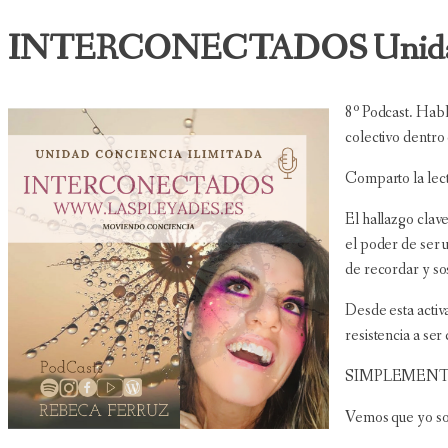
INTERCONECTADOS Unidad co
8º Podcast. Habl
colectivo dentro
Comparto la lec
El hallazgo clav
el poder de ser u
de recordar y so
Desde esta activa
resistencia a ser
SIMPLEMENT
Vemos que yo soy,