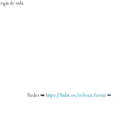
rgía de vida.
Redes ➡️
https://linktr.ee/rebeca_ferruz
⬅️