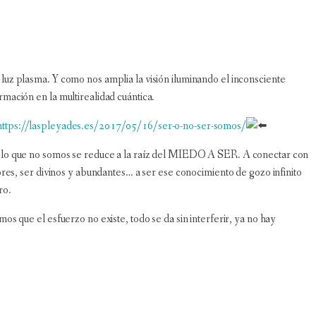
 luz plasma. Y como nos amplia la visión iluminando el inconsciente
rmación en la multirealidad cuántica.
https://laspleyades.es/2017/05/16/ser-o-no-ser-somos/
do lo que no somos se reduce a la raíz del MIEDO A SER. A conectar con
dores, ser divinos y abundantes… a ser ese conocimiento de gozo infinito
ro.
os que el esfuerzo no existe, todo se da sin interferir, ya no hay