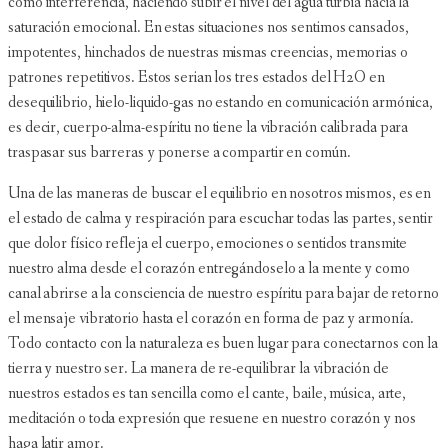
como interferencia, haciendo subir el nivel del agua turbia hacia la
saturación emocional. En estas situaciones nos sentimos cansados,
impotentes, hinchados de nuestras mismas creencias, memorias o
patrones repetitivos. Estos serian los tres estados del H2O en
desequilibrio, hielo-liquido-gas no estando en comunicación armónica,
es decir, cuerpo-alma-espíritu no tiene la vibración calibrada para
traspasar sus barreras y ponerse a compartir en común.
Una de las maneras de buscar el equilibrio en nosotros mismos, es en
el estado de calma y respiración para escuchar todas las partes, sentir
que dolor físico refleja el cuerpo, emociones o sentidos transmite
nuestro alma desde el corazón entregándoselo a la mente y como
canal abrirse a la consciencia de nuestro espíritu para bajar de retorno
el mensaje vibratorio hasta el corazón en forma de paz y armonía.
Todo contacto con la naturaleza es buen lugar para conectarnos con la
tierra y nuestro ser. La manera de re-equilibrar la vibración de
nuestros estados es tan sencilla como el cante, baile, música, arte,
meditación o toda expresión que resuene en nuestro corazón y nos
haga latir amor.