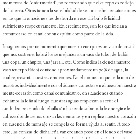
momentos de "enfermedad", no recordando que el cuerpo es reflejo
de la tierra. Otros tienen la sensibilidad de sentir su alma en situaciones
en las que la emociones les desborda en ese alti-bajo felicidad-
sufrimiento respectivamente. En crecimiento, son los que inician a
comunicarse en canal con su espíritu como parte de la vida.
Imaginemos por un momento que nuestro cuerpo es un vaso de cristal
que nos sostiene, habrá los semejantes a un vaso de tubo, de balón,
una copa, un chupito, una jarra... etc. Como indica la ciencia nuestro
vaso (cuerpo físico) contiene aproximadamente un 70% de agua, la
cual representa nuestras emociones. En el momento que cada uno de
nosotros individualmente nos olvidamos conectar en alineación nuestra
mente-corazón como canal comunicativo, en situaciones cuando
echamos la leña al fuego, nuestras aguas empiezan a sentir el
tambaleo en estado de ebullición haciendo subir toda la energía a la
cabeza donde se nos cruzan las neuronas y en replica nuestro corazón
en ausencia de mensaje se congela de forma rígida al sentir. A todo
esto, las cenizas de dicha leña van creando poso en el fondo del vaso