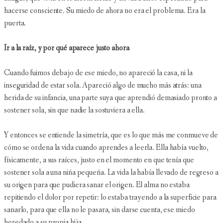
hacerse consciente. Su miedo de ahora no era el problema. Era la
puerta.
Ir a la raíz, y por qué aparece justo ahora
Cuando fuimos debajo de ese miedo, no apareció la casa, ni la
inseguridad de estar sola. Apareció algo de mucho más atrás: una
herida de su infancia, una parte suya que aprendió demasiado pronto a
sostener sola, sin que nadie la sostuviera a ella.
Y entonces se entiende la simetría, que es lo que más me conmueve de
cómo se ordena la vida cuando aprendes a leerla. Ella había vuelto,
físicamente, a sus raíces, justo en el momento en que tenía que
sostener sola a una niña pequeña. La vida la había llevado de regreso a
su origen para que pudiera sanar el origen. El alma no estaba
repitiendo el dolor por repetir: lo estaba trayendo a la superficie para
sanarlo, para que ella no le pasara, sin darse cuenta, ese miedo
heredado a su propia hija.