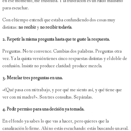
en ese momento, me frustraba. Y la frustración es un ruido malísimo
para escuchar.
Con el tiempo entendí que estaba confundiendo dos cosas muy
distintas:
no recibir
y
no recibir todavía
.
2. Repetir la misma pregunta hasta que te guste la respuesta.
Preguntas. No te convence. Cambias dos palabras. Preguntas otra
vez. Y a la quinta versión tienes cinco respuestas distintas y el doble de
confusión. Insistir no produce claridad: produce mezcla.
3. Mezclar tres preguntas en una.
«¿Qué pasa con mi trabajo, y por qué me siento así, y qué tiene que
ver con mi madre?». Son tres consultas. Sepáralas.
4. Pedir permiso para una decisión ya tomada.
En el fondo ya sabes lo que vas a hacer, pero quieres que la
canalización lo firme. Ahí no estás escuchando: estás buscando un aval.