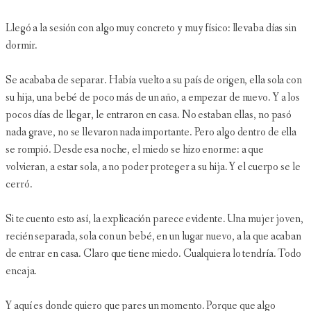
Llegó a la sesión con algo muy concreto y muy físico: llevaba días sin
dormir.
Se acababa de separar. Había vuelto a su país de origen, ella sola con
su hija, una bebé de poco más de un año, a empezar de nuevo. Y a los
pocos días de llegar, le entraron en casa. No estaban ellas, no pasó
nada grave, no se llevaron nada importante. Pero algo dentro de ella
se rompió. Desde esa noche, el miedo se hizo enorme: a que
volvieran, a estar sola, a no poder proteger a su hija. Y el cuerpo se le
cerró.
Si te cuento esto así, la explicación parece evidente. Una mujer joven,
recién separada, sola con un bebé, en un lugar nuevo, a la que acaban
de entrar en casa. Claro que tiene miedo. Cualquiera lo tendría. Todo
encaja.
Y aquí es donde quiero que pares un momento. Porque que algo