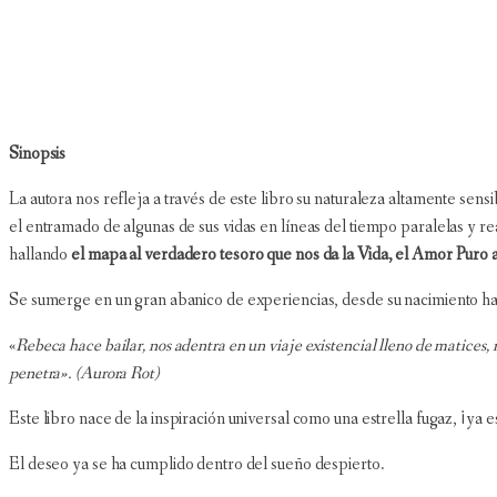
Sinopsis
La autora nos refleja a través de este libro su naturaleza altamente sensib
el entramado de algunas de sus vidas en líneas del tiempo paralelas y re
hallando
el mapa al verdadero tesoro que nos da la Vida, el Amor Puro 
Se sumerge en un gran abanico de experiencias, desde su nacimiento hasta s
«
Rebeca hace bailar, nos adentra en un viaje existencial lleno de matices, 
penetra». (Aurora Rot)
Este libro nace de la inspiración universal como una estrella fugaz, ¡ya es
El deseo ya se ha cumplido dentro del sueño despierto.