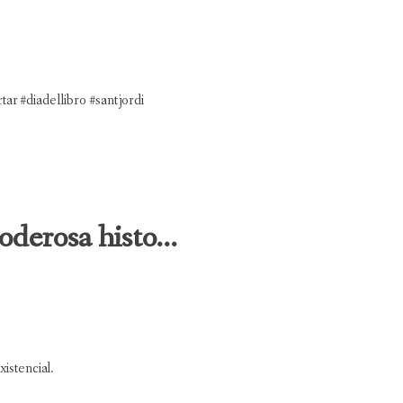
ar #diadellibro #santjordi
oderosa histo...
xistencial.