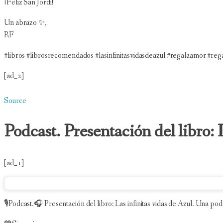
¡Feliz San Jordi!
Un abrazo ✨,
RF
#libros #librosrecomendados #lasinfinitasvidasdeazul #regalaamor #regal
[ad_2]
Source
Podcast. Presentación del libro: 
[ad_1]
🎙Podcast.🎧 Presentación del libro: Las infinitas vidas de Azul. Una pode