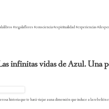
alibros #regalaflores #consciencia #espiritualidad #experiencias #despert
Las infinitas vidas de Azul. Una p
rosa historia que te hará viajar a una dimensión que induce a la rebelión e