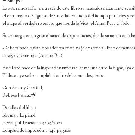
💙Sinopsis
La autora nos refleja a través de este libro su naturaleza altamente sensib
el entramado de algunas de sus vidas en líneas del tiempo paralelas y re
el mapa al verdadero tesoro que nos da la Vida, el Amor Puro a Todo.
Se sumerge en un gran abanico de experiencias, desde su nacimiento hasta s
«Rebeca hace bailar, nos adentra en un viaje existencial lleno de matice
arraiga y penetra». (Aurora Rot)
Este libro nace de la inspiración universal como una estrella fugaz, ¡ya es
El deseo ya se ha cumplido dentro del sueño despierto.
Con Amor y Gratitud,
Rebeca Ferruz💙
Detalles del libro:
Idioma ‏ : ‎ Español
Fecha publicación : 23/03/2023
Longitud de impresión ‏ : ‎ 346 páginas