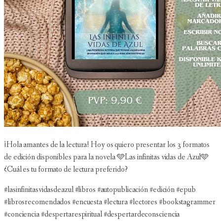
¡Hola amantes de la lectura! Hoy os quiero presentar los 3 formatos
de edición disponibles para la novela 🩵Las infinitas vidas de Azul🩵
¿Cuál es tu formato de lectura preferido?
#lasinfinitasvidasdeazul #libros #autopublicación #edición #epub
#librosrecomendados #encuesta #lectura #lectores #bookstagrammer
#conciencia #despertarespiritual #despertardeconsciencia