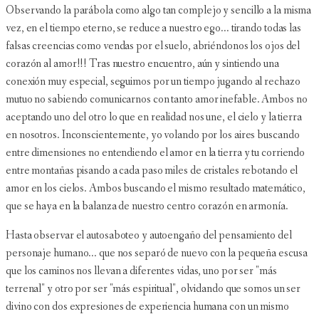
Observando la parábola como algo tan complejo y sencillo a la misma
vez, en el tiempo eterno, se reduce a nuestro ego... tirando todas las
falsas creencias como vendas por el suelo, abriéndonos los ojos del
corazón al amor!!! Tras nuestro encuentro, aún y sintiendo una
conexión muy especial, seguimos por un tiempo jugando al rechazo
mutuo no sabiendo comunicarnos con tanto amor inefable. Ambos no
aceptando uno del otro lo que en realidad nos une, el cielo y la tierra
en nosotros. Inconscientemente, yo volando por los aires buscando
entre dimensiones no entendiendo el amor en la tierra y tu corriendo
entre montañas pisando a cada paso miles de cristales rebotando el
amor en los cielos. Ambos buscando el mismo resultado matemático,
que se haya en la balanza de nuestro centro corazón en armonía.
Hasta observar el autosaboteo y autoengaño del pensamiento del
personaje humano... que nos separó de nuevo con la pequeña escusa
que los caminos nos llevan a diferentes vidas, uno por ser "más
terrenal" y otro por ser "más espiritual", olvidando que somos un ser
divino con dos expresiones de experiencia humana con un mismo