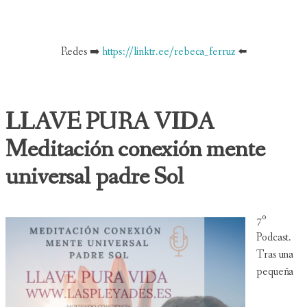
Redes ➡️
https://linktr.ee/rebeca_ferruz
⬅️
LLAVE PURA VIDA
Meditación conexión mente
universal padre Sol
7º
Podcast.
Tras una
pequeña