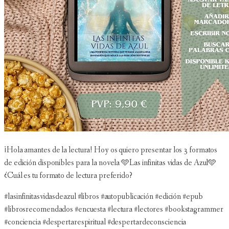
¡Hola amantes de la lectura! Hoy os quiero presentar los 3 formatos
de edición disponibles para la novela 🩵Las infinitas vidas de Azul🩵
¿Cuál es tu formato de lectura preferido?
#lasinfinitasvidasdeazul #libros #autopublicación #edición #epub
#librosrecomendados #encuesta #lectura #lectores #bookstagrammer
#conciencia #despertarespiritual #despertardeconsciencia