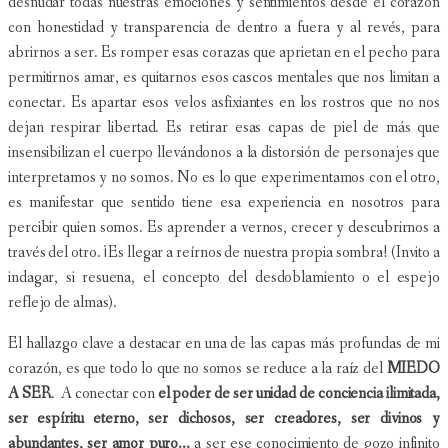
desnudar todas nuestras emociones y sentimientos desde el corazón
con honestidad y transparencia de dentro a fuera y al revés, para
abrirnos a ser. Es romper esas corazas que aprietan en el pecho para
permitirnos amar, es quitarnos esos cascos mentales que nos limitan a
conectar. Es apartar esos velos asfixiantes en los rostros que no nos
dejan respirar libertad. Es retirar esas capas de piel de más que
insensibilizan el cuerpo llevándonos a la distorsión de personajes que
interpretamos y no somos. No es lo que experimentamos con el otro,
es manifestar que sentido tiene esa experiencia en nosotros para
percibir quien somos. Es aprender a vernos, crecer y descubrirnos a
través del otro. ¡Es llegar a reírnos de nuestra propia sombra! (Invito a
indagar, si resuena, el concepto del desdoblamiento o el espejo
reflejo de almas).
El hallazgo clave a destacar en una de las capas más profundas de mi
corazón, es que todo lo que no somos se reduce a la raíz del
MIEDO
A SER
. A conectar con
el poder de ser unidad de conciencia ilimitada,
ser espíritu eterno, ser dichosos, ser creadores, ser divinos y
abundantes, ser amor puro...
a ser ese conocimiento de gozo infinito