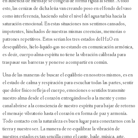
en ausencia de mensaje se congela de forma rígida al sentir. A todo
esto, las cenizas de dicha leña van creando poso en el fondo del vaso
como interferencia, haciendo subir el nivel del agua turbia hacia la
saturación emocional. En estas situaciones nos sentimos cansados,
impotentes, hinchados de nuestras mismas creencias, memorias o
patrones repetitivos. Estos serian los tres estados del H2O en
desequilibrio, hielo-liquido-gas no estando en comunicación armónica,
es decir, cuerpo-alma-espíritu no tiene la vibración calibrada para
traspasar sus barreras y ponerse a compartir en común.
Una de las maneras de buscar el equilibrio en nosotros mismos, es en
el estado de calma y respiración para escuchar todas las partes, sentir
que dolor físico refleja el cuerpo, emociones o sentidos transmite
nuestro alma desde el corazón entregándoselo a la mente y como
canal abrirse a la consciencia de nuestro espíritu para bajar de retorno
el mensaje vibratorio hasta el corazón en forma de paz y armonía.
Todo contacto con la naturaleza es buen lugar para conectarnos con la
tierra y nuestro ser. La manera de re-equilibrar la vibración de
nuestros estados es tan sencilla como el cante, baile, música, arte,