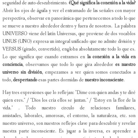
seguridad de auto-descubrimiento.
¿Qué significa la conexión a la vida?
Abrir los ojos de águila y ver el entramado de las señales con mayor
perspectiva, observar en panorámica que pertenecemos a todo lo que
se mueve a nuestro alrededor dentro y fuera de nosotros. La palabra
UNIVERSO viene del latín Universus, que proviene de dos vocablos
UNUS (UNO) expresa un integral unificado que no admite división y
VERSUS (girado, convertido), engloba absolutamente todo lo que es.
Lo que significa que cuando entramos en
la conexión a la vida en
conciencia
, observamos que todo lo que gira alrededor
es nuestro
universo sin división
, empezamos a ver quien somos conectados a
todo,
despertando
esas partes dormidas de
nuestro inconsciente
.
Hay tres expresiones que lo reflejan: "Dime con quien andas y te diré
quien eres." / "Dios los cría ellos se juntan." / "Estoy en la flor de la
vida." . Todo nuestro circulo de relaciones familiares,
amistades, laborales, amorosas, el entorno, la naturaleza, etc. son
nuestro universo, son nuestros reflejos clave para descubrir y revelar
nuestra parte inconsciente. Es jugar a la inversa, es aprender a