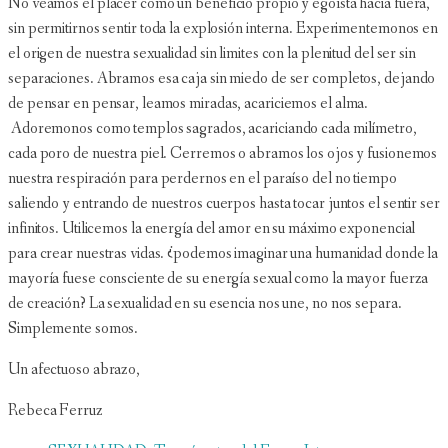
No veamos el placer como un beneficio propio y egoísta hacia fuera,
sin permitirnos sentir toda la explosión interna. Experimentemonos en
el origen de nuestra sexualidad sin limites con la plenitud del ser sin
separaciones. Abramos esa caja sin miedo de ser completos, dejando
de pensar en pensar, leamos miradas, acariciemos el alma.
Adoremonos como templos sagrados, acariciando cada milímetro,
cada poro de nuestra piel. Cerremos o abramos los ojos y fusionemos
nuestra respiración para perdernos en el paraíso del no tiempo
saliendo y entrando de nuestros cuerpos hasta tocar juntos el sentir ser
infinitos. Utilicemos la energía del amor en su máximo exponencial
para crear nuestras vidas. ¿podemos imaginar una humanidad donde la
mayoría fuese consciente de su energía sexual como la mayor fuerza
de creación? La sexualidad en su esencia nos une, no nos separa.
Simplemente somos.
Un afectuoso abrazo,
Rebeca Ferruz