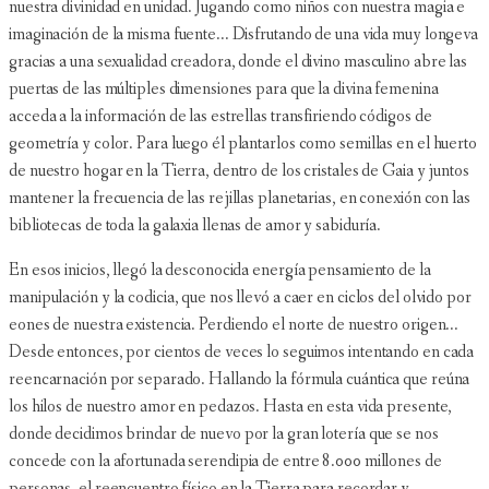
nuestra divinidad en unidad. Jugando como niños con nuestra magia e
imaginación de la misma fuente... Disfrutando de una vida muy longeva
gracias a una sexualidad creadora, donde el divino masculino abre las
puertas de las múltiples dimensiones para que la divina femenina
acceda a la información de las estrellas transfiriendo códigos de
geometría y color. Para luego él plantarlos como semillas en el huerto
de nuestro hogar en la Tierra, dentro de los cristales de Gaia y juntos
mantener la frecuencia de las rejillas planetarias, en conexión con las
bibliotecas de toda la galaxia llenas de amor y sabiduría.
En esos inicios, llegó la desconocida energía pensamiento de la
manipulación y la codicia, que nos llevó a caer en ciclos del olvido por
eones de nuestra existencia. Perdiendo el norte de nuestro origen...
Desde entonces, por cientos de veces lo seguimos intentando en cada
reencarnación por separado. Hallando la fórmula cuántica que reúna
los hilos de nuestro amor en pedazos. Hasta en esta vida presente,
donde decidimos brindar de nuevo por la gran lotería que se nos
concede con la afortunada serendipia de entre 8.000 millones de
personas, el reencuentro físico en la Tierra para recordar y