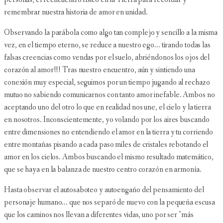
remembrar nuestra historia de amor en unidad.
Observando la parábola como algo tan complejo y sencillo a la misma
vez, en el tiempo eterno, se reduce a nuestro ego... tirando todas las
falsas creencias como vendas por el suelo, abriéndonos los ojos del
corazón al amor!!! Tras nuestro encuentro, aún y sintiendo una
conexión muy especial, seguimos por un tiempo jugando al rechazo
mutuo no sabiendo comunicarnos con tanto amor inefable. Ambos no
aceptando uno del otro lo que en realidad nos une, el cielo y la tierra
en nosotros. Inconscientemente, yo volando por los aires buscando
entre dimensiones no entendiendo el amor en la tierra y tu corriendo
entre montañas pisando a cada paso miles de cristales rebotando el
amor en los cielos. Ambos buscando el mismo resultado matemático,
que se haya en la balanza de nuestro centro corazón en armonía.
Hasta observar el autosaboteo y autoengaño del pensamiento del
personaje humano... que nos separó de nuevo con la pequeña escusa
que los caminos nos llevan a diferentes vidas, uno por ser "más