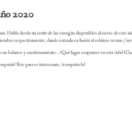
ño 2020
st. Hablo desde mi sentir de las energías disponibles al cierre de este a
ciembre respectivamente, dando entrada en fusión al solsticio verano / in
 un balance y cuestionamiento... ¿Qué lugar ocupamos en esta vida? ¿Cu
ompartir! Si te parece interesante, ¡compártelo!