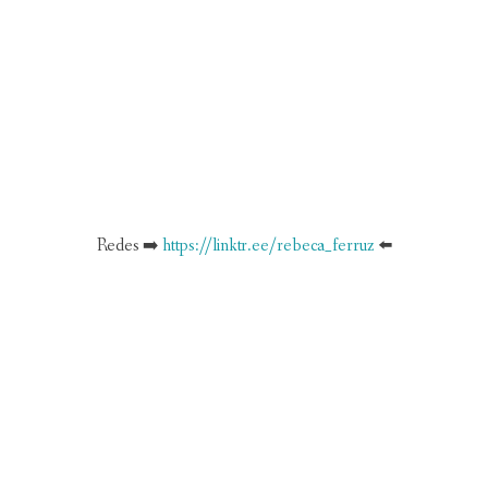
Redes ➡️
https://linktr.ee/rebeca_ferruz
⬅️