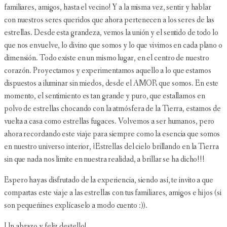
familiares, amigos, hasta el vecino! Y a la misma vez, sentir y hablar
con nuestros seres queridos que ahora pertenecen a los seres de las
estrellas. Desde esta grandeza, vemos la unión y el sentido de todo lo
que nos envuelve, lo divino que somos y lo que vivimos en cada plano o
dimensión. Todo existe en un mismo lugar, en el centro de nuestro
corazón. Proyectamos y experimentamos aquello a lo que estamos
dispuestos a iluminar sin miedos, desde el AMOR que somos. En este
momento, el sentimiento es tan grande y puro, que estallamos en
polvo de estrellas chocando con la atmósfera de la Tierra, estamos de
vuelta a casa como estrellas fugaces. Volvemos a ser humanos, pero
ahora recordando este viaje para siempre como la esencia que somos
en nuestro universo interior, ¡Estrellas del cielo brillando en la Tierra
sin que nada nos limite en nuestra realidad, a brillar se ha dicho!!!
Espero hayas disfrutado de la experiencia, siendo así, te invito a que
compartas este viaje a las estrellas con tus familiares, amigos e hijos (si
son pequeñines explícaselo a modo cuento :)).
Un abrazo y feliz destello!