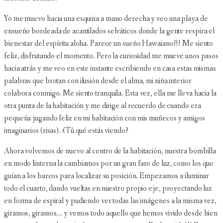
Yo me muevo hacia una esquina a mano derecha y veo una playa de
ensueño bordeada de acantilados selváticos donde la gente respira el
bienestar del espíritu aloha. Parece un sueño Hawaiano!!! Me siento
feliz, disfrutando el momento. Pero la curiosidad me mueve unos pasos
hacia atrás y me veo en este instante escribiendo en casa estas mismas
palabras que brotan con ilusión desde el alma, mi niña interior
colabora conmigo. Me siento tranquila. Esta vez, ella me lleva hacia la
otra punta de la habitación y me dirige al recuerdo de cuando era
pequeña jugando feliz en mi habitación con mis muñecos y amigos
imaginarios (risas). ¿Tú qué estás viendo?
Ahora volvemos de nuevo al centro de la habitación, nuestra bombilla
en modo linterna la cambiamos por un gran faro de luz, como los que
guían a los barcos para localizar su posición. Empezamos a iluminar
todo el cuarto, dando vueltas en nuestro propio eje, proyectando luz
en forma de espiral y pudiendo ver todas las imágenes a la misma vez,
giramos, giramos... y vemos todo aquello que hemos vivido desde bien