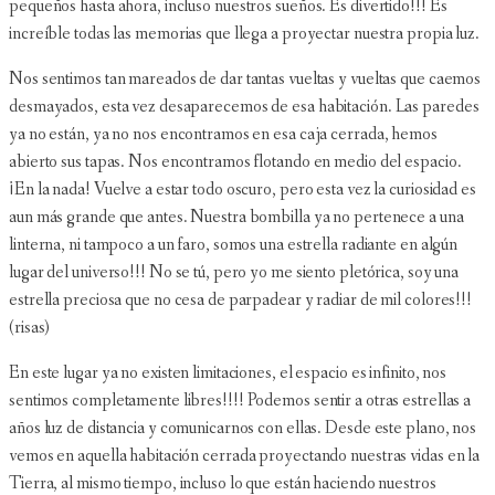
pequeños hasta ahora, incluso nuestros sueños. Es divertido!!! Es
increíble todas las memorias que llega a proyectar nuestra propia luz.
Nos sentimos tan mareados de dar tantas vueltas y vueltas que caemos
desmayados, esta vez desaparecemos de esa habitación. Las paredes
ya no están, ya no nos encontramos en esa caja cerrada, hemos
abierto sus tapas. Nos encontramos flotando en medio del espacio.
¡En la nada! Vuelve a estar todo oscuro, pero esta vez la curiosidad es
aun más grande que antes. Nuestra bombilla ya no pertenece a una
linterna, ni tampoco a un faro, somos una estrella radiante en algún
lugar del universo!!! No se tú, pero yo me siento pletórica, soy una
estrella preciosa que no cesa de parpadear y radiar de mil colores!!!
(risas)
En este lugar ya no existen limitaciones, el espacio es infinito, nos
sentimos completamente libres!!!! Podemos sentir a otras estrellas a
años luz de distancia y comunicarnos con ellas. Desde este plano, nos
vemos en aquella habitación cerrada proyectando nuestras vidas en la
Tierra, al mismo tiempo, incluso lo que están haciendo nuestros