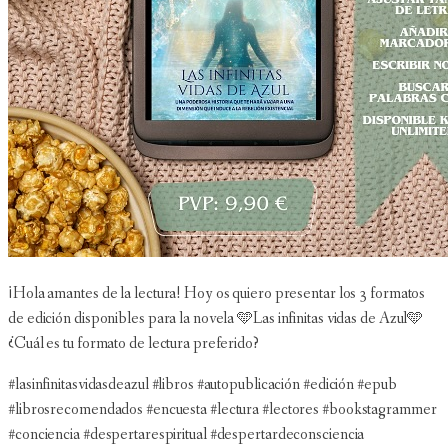
¡Hola amantes de la lectura! Hoy os quiero presentar los 3 formatos
de edición disponibles para la novela 🩵Las infinitas vidas de Azul🩵
¿Cuál es tu formato de lectura preferido?
#lasinfinitasvidasdeazul #libros #autopublicación #edición #epub
#librosrecomendados #encuesta #lectura #lectores #bookstagrammer
#conciencia #despertarespiritual #despertardeconsciencia