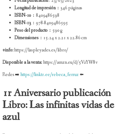
Fecha publicación
: 23/03/2023
Longitud de impresión ‏ : ‎
346 páginas
ISBN-10 ‏ : ‎
8409486598
ISBN-13 ‏ : ‎
978-8409486595
Peso del producto ‏ : ‎
590 g
Dimensiones ‏ : ‎
15.24 x 2.21 x 22.86 cm
+info:
https://laspleyades.es/libro/
Disponible a la venta:
https://amzn.eu/d/5VzYW8v
Redes ➡️
https://linktr.ee/rebeca_ferruz
⬅️
1r Aniversario publicación
Libro: Las infinitas vidas de
azul