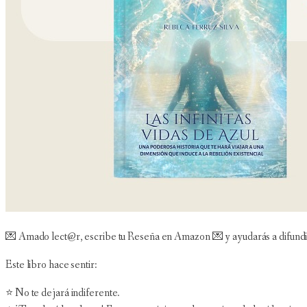
💌 Amado lect@r, escribe tu Reseña en Amazon 💌 y ayudarás a difundir l
Este libro hace sentir:
⭐️ No te dejará indiferente.