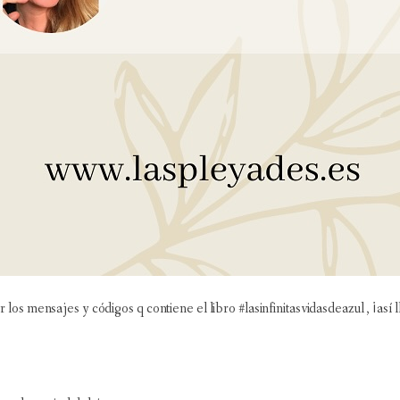
os mensajes y códigos q contiene el libro #lasinfinitasvidasdeazul , ¡así 