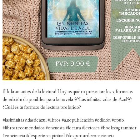
¡Hola amantes de la lectura! Hoy os quiero presentar los 3 formatos
de edición disponibles para la novela 🩵Las infinitas vidas de Azul🩵
¿Cuál es tu formato de lectura preferido?
#lasinfinitasvidasdeazul #libros #autopublicación #edición #epub
#librosrecomendados #encuesta #lectura #lectores #bookstagrammer
#conciencia #despertarespiritual #despertardeconsciencia