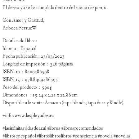
El deseo ya se ha cumplido dentro del sueño despierto.
Con Amor y Gratitud,
Rebeca Ferruz💙
Detalles del libro:
Idioma ‏ : ‎ Español
Fecha publicación : 23/03/2023
Longitud de impresión ‏ : ‎ 346 páginas
ISBN-10 ‏ : ‎ 8409486598
ISBN-13 ‏ : ‎ 978-8409486595
Peso del producto ‏ : ‎ 590 g
Dimensiones ‏ : ‎ 15.24 x 2.21 x 22.86 cm
Disponible a la venta: Amazon (tapa blanda, tapa dura y Kindle)
+info: www.laspleyades.es
#lasinfinitasvidasdeazul #libros #librosrecomendados
#librosenespañol #libroslibroslibros #consciencia #novela #novelas