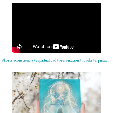
#libros
#consciencia
#espiritualidad
#presentacion
#novela
#espiritual