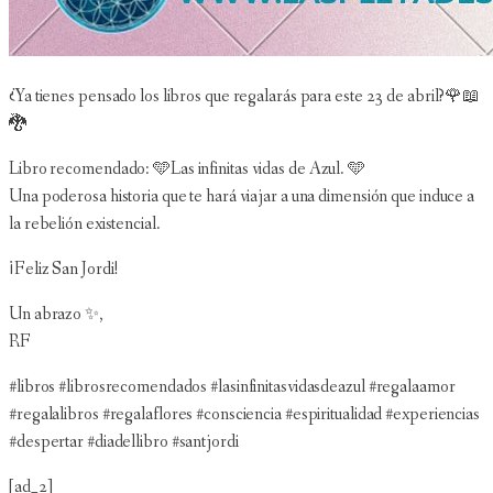
¿Ya tienes pensado los libros que regalarás para este 23 de abril?🌹📖
🐉
Libro recomendado: 🩵Las infinitas vidas de Azul. 🩵
Una poderosa historia que te hará viajar a una dimensión que induce a
la rebelión existencial.
¡Feliz San Jordi!
Un abrazo ✨,
RF
#libros #librosrecomendados #lasinfinitasvidasdeazul #regalaamor
#regalalibros #regalaflores #consciencia #espiritualidad #experiencias
#despertar #diadellibro #santjordi
[ad_2]