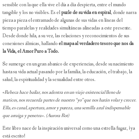
sensible con la que ella vive el día a día despierta, entre el mundo
tangible y los no visibles. Es el
puzle de su vida en espiral
, donde narra
pieza a pieza el entramado de algunas de sus vidas en líneas del
tiempo paralelas y realidades simultáneas alineadas a este presente.
Desde donde hila, a su vez, las relaciones y reconocimientos de sus
conexiones álmicas, hallando
el mapa al verdadero tesoro que nos da
la Vida, el Amor Puro a Todo.
Se sumerge en un gran abanico de experiencias, desde su nacimiento
hasta su vida actual pasando por la familia, la educación, el trabajo, la
salud, la espiritualidad y la sexualidad entre otros.
«
Rebeca hace bailar, nos adentra en un viaje existencial lleno de
matices, nos recuerda partes de nuestro “yo” que nos harán volar y crecer.
Ella, es canal, apertura, amor y pureza, una semilla azul indispensable
que arraiga y penetra». (Aurora Rot)
Este libro nace de la inspiración universal como una estrella fugaz, ¡ya
está escrito!