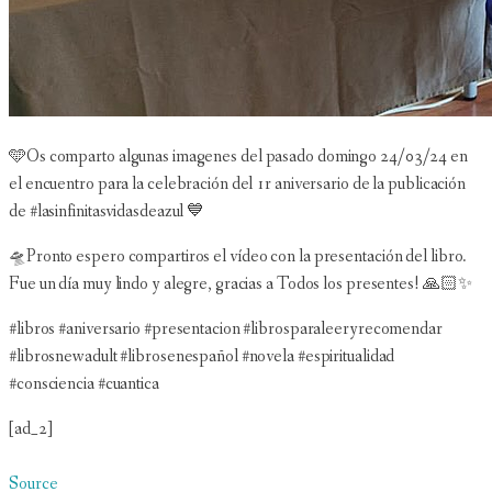
🩵Os comparto algunas imagenes del pasado domingo 24/03/24 en
el encuentro para la celebración del 1r aniversario de la publicación
de #lasinfinitasvidasdeazul 💙
🛸Pronto espero compartiros el vídeo con la presentación del libro.
Fue un día muy lindo y alegre, gracias a Todos los presentes! 🙏🏻✨
#libros #aniversario #presentacion #librosparaleeryrecomendar
#librosnewadult #librosenespañol #novela #espiritualidad
#consciencia #cuantica
[ad_2]
Source