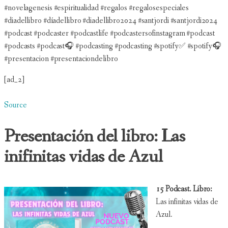
#novelagenesis #espiritualidad #regalos #regalosespeciales
#diadellibro #díadellibro #diadellibro2024 #santjordi #santjordi2024
#podcast #podcaster #podcastlife #podcastersofinstagram #podcast
#podcasts #podcast🎧 #podcasting #podcasting #spotify✅ #spotify🎧
#presentacion #presentaciondelibro
[ad_2]
Source
Presentación del libro: Las
inifinitas vidas de Azul
15 Podcast. Libro:
Las infinitas vidas de
Azul.