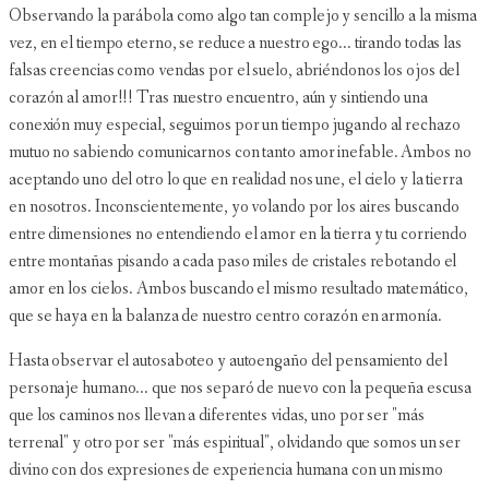
Observando la parábola como algo tan complejo y sencillo a la misma
vez, en el tiempo eterno, se reduce a nuestro ego... tirando todas las
falsas creencias como vendas por el suelo, abriéndonos los ojos del
corazón al amor!!! Tras nuestro encuentro, aún y sintiendo una
conexión muy especial, seguimos por un tiempo jugando al rechazo
mutuo no sabiendo comunicarnos con tanto amor inefable. Ambos no
aceptando uno del otro lo que en realidad nos une, el cielo y la tierra
en nosotros. Inconscientemente, yo volando por los aires buscando
entre dimensiones no entendiendo el amor en la tierra y tu corriendo
entre montañas pisando a cada paso miles de cristales rebotando el
amor en los cielos. Ambos buscando el mismo resultado matemático,
que se haya en la balanza de nuestro centro corazón en armonía.
Hasta observar el autosaboteo y autoengaño del pensamiento del
personaje humano... que nos separó de nuevo con la pequeña escusa
que los caminos nos llevan a diferentes vidas, uno por ser "más
terrenal" y otro por ser "más espiritual", olvidando que somos un ser
divino con dos expresiones de experiencia humana con un mismo