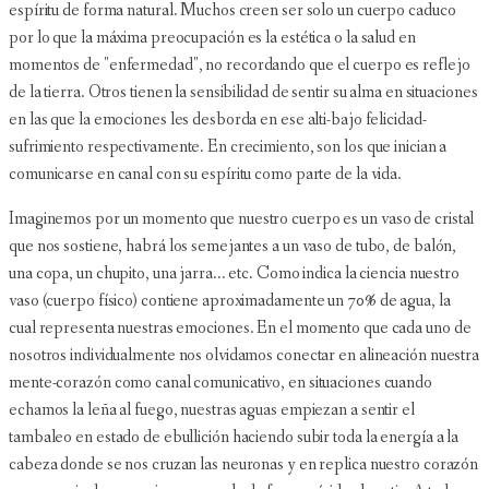
espíritu de forma natural. Muchos creen ser solo un cuerpo caduco
por lo que la máxima preocupación es la estética o la salud en
momentos de "enfermedad", no recordando que el cuerpo es reflejo
de la tierra. Otros tienen la sensibilidad de sentir su alma en situaciones
en las que la emociones les desborda en ese alti-bajo felicidad-
sufrimiento respectivamente. En crecimiento, son los que inician a
comunicarse en canal con su espíritu como parte de la vida.
Imaginemos por un momento que nuestro cuerpo es un vaso de cristal
que nos sostiene, habrá los semejantes a un vaso de tubo, de balón,
una copa, un chupito, una jarra... etc. Como indica la ciencia nuestro
vaso (cuerpo físico) contiene aproximadamente un 70% de agua, la
cual representa nuestras emociones. En el momento que cada uno de
nosotros individualmente nos olvidamos conectar en alineación nuestra
mente-corazón como canal comunicativo, en situaciones cuando
echamos la leña al fuego, nuestras aguas empiezan a sentir el
tambaleo en estado de ebullición haciendo subir toda la energía a la
cabeza donde se nos cruzan las neuronas y en replica nuestro corazón