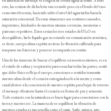
en ausencia de mensaje se congela de forma rígida al sentir. A todo
esto, las cenizas de dicha leña van creando poso en el fondo del vaso
como interferencia, haciendo subir el nivel del agua turbia hacia la
saturación emocional. En estas situaciones nos sentimos cansados,
impotentes, hinchados de nuestras mismas creencias, memorias o
patrones repetitivos. Estos serian los tres estados del H2O en
desequilibrio, hielo-liquido-gas no estando en comunicación armónica,
es decir, cuerpo-alma-espíritu no tiene la vibración calibrada para
traspasar sus barreras y ponerse a compartir en común.
Una de las maneras de buscar el equilibrio en nosotros mismos, es en
el estado de calma y respiración para escuchar todas las partes, sentir
que dolor físico refleja el cuerpo, emociones o sentidos transmite
nuestro alma desde el corazón entregándoselo a la mente y como
canal abrirse a la consciencia de nuestro espíritu para bajar de retorno
el mensaje vibratorio hasta el corazón en forma de paz y armonía.
Todo contacto con la naturaleza es buen lugar para conectarnos con la
tierra y nuestro ser. La manera de re-equilibrar la vibración de
nuestros estados es tan sencilla como el cante, baile, música, arte,