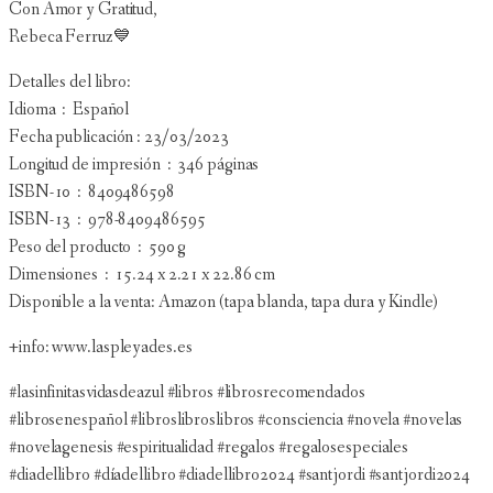
Con Amor y Gratitud,
Rebeca Ferruz💙
Detalles del libro:
Idioma ‏ : ‎ Español
Fecha publicación : 23/03/2023
Longitud de impresión ‏ : ‎ 346 páginas
ISBN-10 ‏ : ‎ 8409486598
ISBN-13 ‏ : ‎ 978-8409486595
Peso del producto ‏ : ‎ 590 g
Dimensiones ‏ : ‎ 15.24 x 2.21 x 22.86 cm
Disponible a la venta: Amazon (tapa blanda, tapa dura y Kindle)
+info: www.laspleyades.es
#lasinfinitasvidasdeazul #libros #librosrecomendados
#librosenespañol #libroslibroslibros #consciencia #novela #novelas
#novelagenesis #espiritualidad #regalos #regalosespeciales
#diadellibro #díadellibro #diadellibro2024 #santjordi #santjordi2024