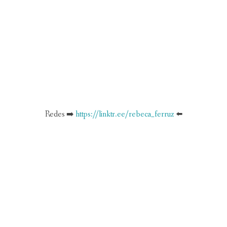
Redes ➡️
https://linktr.ee/rebeca_ferruz
⬅️