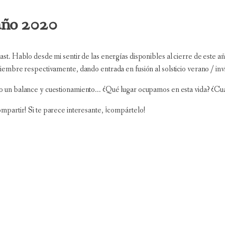
ño 2020
st. Hablo desde mi sentir de las energías disponibles al cierre de este a
ciembre respectivamente, dando entrada en fusión al solsticio verano / in
 un balance y cuestionamiento... ¿Qué lugar ocupamos en esta vida? ¿Cu
ompartir! Si te parece interesante, ¡compártelo!