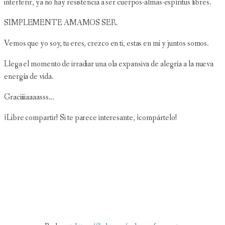
interferir, ya no hay resistencia a ser cuerpos-almas-espíritus libres.
SIMPLEMENTE AMAMOS SER.
Vemos que yo soy, tu eres, crezco en ti, estas en mi y juntos somos.
Llega el momento de irradiar una ola expansiva de alegría a la nueva
energía de vida.
Graciiiiaaaasss...
¡Libre compartir! Si te parece interesante, ¡compártelo!