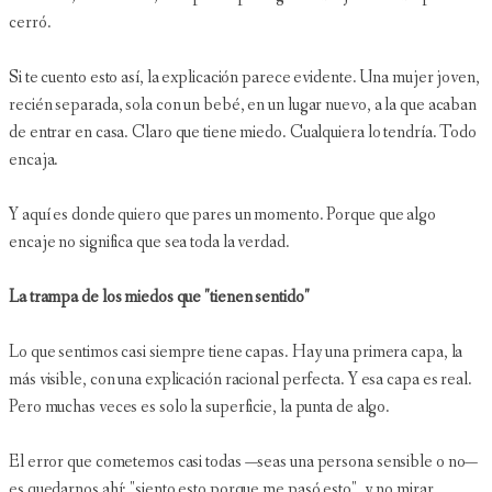
cerró.
Si te cuento esto así, la explicación parece evidente. Una mujer joven,
recién separada, sola con un bebé, en un lugar nuevo, a la que acaban
de entrar en casa. Claro que tiene miedo. Cualquiera lo tendría. Todo
encaja.
Y aquí es donde quiero que pares un momento. Porque que algo
encaje no significa que sea toda la verdad.
La trampa de los miedos que "tienen sentido"
Lo que sentimos casi siempre tiene capas. Hay una primera capa, la
más visible, con una explicación racional perfecta. Y esa capa es real.
Pero muchas veces es solo la superficie, la punta de algo.
El error que cometemos casi todas —seas una persona sensible o no—
es quedarnos ahí: "siento esto porque me pasó esto", y no mirar