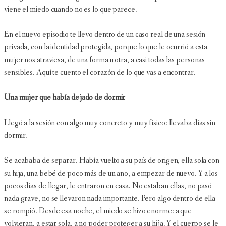
viene el miedo cuando no es lo que parece.
En el nuevo episodio te llevo dentro de un caso real de una sesión
privada, con la identidad protegida, porque lo que le ocurrió a esta
mujer nos atraviesa, de una forma u otra, a casi todas las personas
sensibles. Aquí te cuento el corazón de lo que vas a encontrar.
Una mujer que había dejado de dormir
Llegó a la sesión con algo muy concreto y muy físico: llevaba días sin
dormir.
Se acababa de separar. Había vuelto a su país de origen, ella sola con
su hija, una bebé de poco más de un año, a empezar de nuevo. Y a los
pocos días de llegar, le entraron en casa. No estaban ellas, no pasó
nada grave, no se llevaron nada importante. Pero algo dentro de ella
se rompió. Desde esa noche, el miedo se hizo enorme: a que
volvieran, a estar sola, a no poder proteger a su hija. Y el cuerpo se le