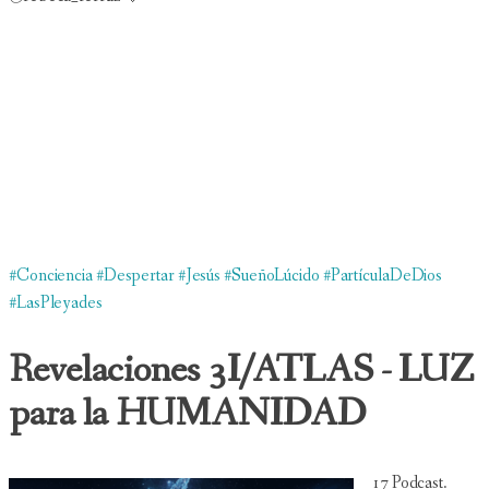
#Conciencia
#Despertar
#Jesús
#SueñoLúcido
#PartículaDeDios
#LasPleyades
Revelaciones 3I/ATLAS - LUZ
para la HUMANIDAD
17 Podcast.