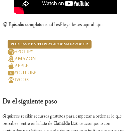
🎧
Episodio completo
canal LasPleyades.es aquí abajo :
PODCAST EN TU PLATAFORMA FAVORITA
SPOTIFY
AMAZON
APPLE
YOUTUBE
IVOOX
Da el siguiente paso
Si quieres recibir recursos gratuitos para empezar a ordenar lo que
percibes, entra en la lista de
Canal de Luz
: te acompaño con
contenidos y prácticas, y en el primer correo te invito a descargar un