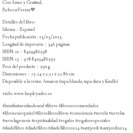
Con Amor y Gratitud,
Rebeca Ferruz💙
Detalles del libro:
Idioma ‏ : ‎ Español
Fecha publicación : 23/03/2023
Longitud de impresión ‏ : ‎ 346 páginas
ISBN-10 ‏ : ‎ 8409486598
ISBN-13 ‏ : ‎ 978-8409486595
Peso del producto ‏ : ‎ 590 g
Dimensiones ‏ : ‎ 15.24 x 2.21 x 22.86 cm
Disponible a la venta: Amazon (tapa blanda, tapa dura y Kindle)
+info: www.laspleyades.es
#lasinfinitasvidasdeazul #libros #librosrecomendados
#librosenespañol #libroslibroslibros #consciencia #novela #novelas
#novelagenesis #espiritualidad #regalos #regalosespeciales
#diadellibro #díadellibro #diadellibro2024 #santjordi #santjordi2024