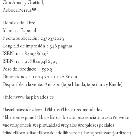
Con Amor y Gratitud,
Rebeca Ferruz💙
Detalles del libro:
Idioma ‏ : ‎ Español
Fecha publicación : 23/03/2023
Longitud de impresión ‏ : ‎ 346 páginas
ISBN-10 ‏ : ‎ 8409486598
ISBN-13 ‏ : ‎ 978-8409486595
Peso del producto ‏ : ‎ 590 g
Dimensiones ‏ : ‎ 15.24 x 2.21 x 22.86 cm
Disponible a la venta: Amazon (tapa blanda, tapa dura y Kindle)
+info: www.laspleyades.es
#lasinfinitasvidasdeazul #libros #librosrecomendados
#librosenespañol #libroslibroslibros #consciencia #novela #novelas
#novelagenesis #espiritualidad #regalos #regalosespeciales
#diadellibro #díadellibro #diadellibro2024 #santjordi #santjordi2024