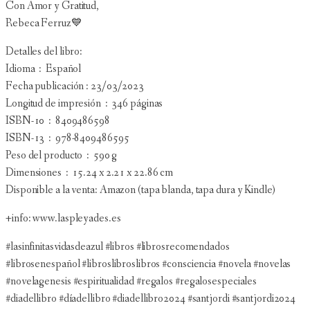
Con Amor y Gratitud,
Rebeca Ferruz💙
Detalles del libro:
Idioma ‏ : ‎ Español
Fecha publicación : 23/03/2023
Longitud de impresión ‏ : ‎ 346 páginas
ISBN-10 ‏ : ‎ 8409486598
ISBN-13 ‏ : ‎ 978-8409486595
Peso del producto ‏ : ‎ 590 g
Dimensiones ‏ : ‎ 15.24 x 2.21 x 22.86 cm
Disponible a la venta: Amazon (tapa blanda, tapa dura y Kindle)
+info: www.laspleyades.es
#lasinfinitasvidasdeazul #libros #librosrecomendados
#librosenespañol #libroslibroslibros #consciencia #novela #novelas
#novelagenesis #espiritualidad #regalos #regalosespeciales
#diadellibro #díadellibro #diadellibro2024 #santjordi #santjordi2024