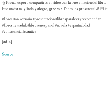
🛸Pronto espero compartiros el vídeo con la presentación del libro.
Fue un día muy lindo y alegre, gracias a Todos los presentes! 🙏🏻✨
#libros #aniversario #presentacion #librosparaleeryrecomendar
#librosnewadult #librosenespañol #novela #espiritualidad
#consciencia #cuantica
[ad_2]
Source