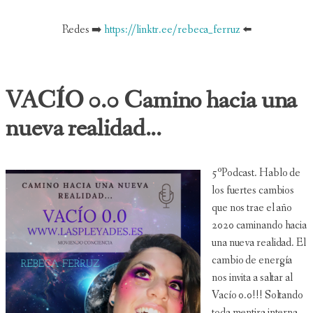
Redes ➡️
https://linktr.ee/rebeca_ferruz
⬅️
VACÍO 0.0 Camino hacia una
nueva realidad...
5ºPodcast. Hablo de
los fuertes cambios
que nos trae el año
2020 caminando hacia
una nueva realidad. El
cambio de energía
nos invita a saltar al
Vacío 0.0!!! Soltando
toda mentira interna