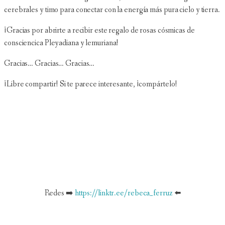
cerebrales y timo para conectar con la energía más pura cielo y tierra.
¡Gracias por abrirte a recibir este regalo de rosas cósmicas de
consciencica Pleyadiana y lemuriana!
Gracias… Gracias… Gracias…
¡Libre compartir! Si te parece interesante, ¡compártelo!
Redes ➡️
https://linktr.ee/rebeca_ferruz
⬅️