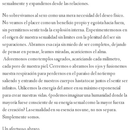
sexualmente y expandirnos desde las relaciones.
No sobrevivamos al sexo como una mera necesidad del deseo físico.
No veamos el placer como un beneficio propio y egoísta hacia fuera,
sin permitirnos sentir toda la explosión interna. Experimentemonos en
el origen de nuestra sexualidad sin limites con la plenitud del ser sin
separaciones. Abramos esa caja sin miedo de ser completos, dejando
de pensar en pensar, leamos miradas, acariciemos el alma.
Adoremonos como templos sagrados, acariciando cada milímetro,
cada poro de nuestra piel. Cerremos o abramos los ojos y fusionemos
nuestra respiración para perdernos en el paraíso del no tiempo
saliendo y entrando de nuestros cuerpos hasta tocar juntos el sentir ser
infinitos. Utilicemos la energía del amor en su máximo exponencial
para crear nuestras vidas. ¿podemos imaginar una humanidad donde la
mayoría fuese consciente de su energía sexual como la mayor fuerza
de creación? La sexualidad en su esencia nos une, no nos separa.
Simplemente somos.
Un afectuoso abrazo,