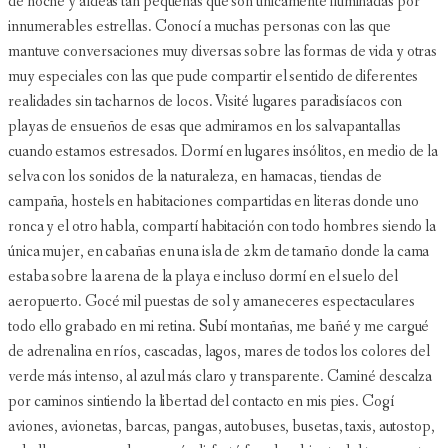
de noche y aldeas tan pequeñas que son únicamente iluminadas por
innumerables estrellas. Conocí a muchas personas con las que
mantuve conversaciones muy diversas sobre las formas de vida y otras
muy especiales con las que pude compartir el sentido de diferentes
realidades sin tacharnos de locos. Visité lugares paradisíacos con
playas de ensueños de esas que admiramos en los salvapantallas
cuando estamos estresados. Dormí en lugares insólitos, en medio de la
selva con los sonidos de la naturaleza, en hamacas, tiendas de
campaña, hostels en habitaciones compartidas en literas donde uno
ronca y el otro habla, compartí habitación con todo hombres siendo la
única mujer, en cabañas en una isla de 2km de tamaño donde la cama
estaba sobre la arena de la playa e incluso dormí en el suelo del
aeropuerto. Gocé mil puestas de sol y amaneceres espectaculares
todo ello grabado en mi retina. Subí montañas, me bañé y me cargué
de adrenalina en ríos, cascadas, lagos, mares de todos los colores del
verde más intenso, al azul más claro y transparente. Caminé descalza
por caminos sintiendo la libertad del contacto en mis pies. Cogí
aviones, avionetas, barcas, pangas, autobuses, busetas, taxis, autostop,