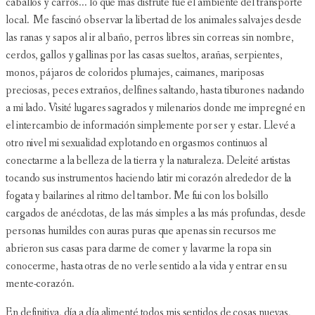
caballos y carros... lo que más disfruté fue el ambiente del transporte
local. Me fascinó observar la libertad de los animales salvajes desde
las ranas y sapos al ir al baño, perros libres sin correas sin nombre,
cerdos, gallos y gallinas por las casas sueltos, arañas, serpientes,
monos, pájaros de coloridos plumajes, caimanes, mariposas
preciosas, peces extraños, delfines saltando, hasta tiburones nadando
a mi lado. Visité lugares sagrados y milenarios donde me impregné en
el intercambio de información simplemente por ser y estar. Llevé a
otro nivel mi sexualidad explotando en orgasmos continuos al
conectarme a la belleza de la tierra y la naturaleza. Deleité artistas
tocando sus instrumentos haciendo latir mi corazón alrededor de la
fogata y bailarines al ritmo del tambor. Me fui con los bolsillo
cargados de anécdotas, de las más simples a las más profundas, desde
personas humildes con auras puras que apenas sin recursos me
abrieron sus casas para darme de comer y lavarme la ropa sin
conocerme, hasta otras de no verle sentido a la vida y entrar en su
mente-corazón.
En definitiva, día a día alimenté todos mis sentidos de cosas nuevas,