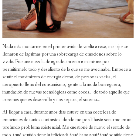
Nada más montarme en el primer avión de vuelta a casa, mis ojos se
llenaron de lagrimas por una sobrecarga de emociones sobre lo
vivido. Fue una mezcla de agradecimiento a mi misma por
permitírmelo todo y desaliento de lo que se me avecinaba. Empece a
sentir el movimiento de energía densa, de personas vacías, el
aeropuerto lleno del consumismo, gente a la moda borreguera,
inundación de nuevas tecnológicas come cocos... de todo aquello que
creemos que es desarrollo y nos separa, el sistema...
Al llegar a casa, durante unos días estuve en una coctelera de
emociones de tantos contrastes, donde me perdí hasta sentirme en un
profundo problema existencial. Me cuestioné de nuevo el sentido de
todo, ¿qué sentido tiene la felicidad? ¿qué hago aquí? ¿qué sentido tiene