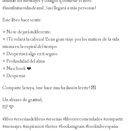
difundir los mensajes y códigos q contiene el libro
#lasinfinitasvidasdeazul , ¡así llegará a más personas!
Este libro hace sentir:
⭐️ No te dejará indiferente.
⭐️ ¡Te volará la cabeza! Es un gran viaje por los matices de la vida
misma en la espiral del tiempo.
⭐️ Despertará algo en ti seguro
⭐️ Profundidad del alma
⭐️ Nice book ❤️
⭐️ Despertar
Comparte la tuya, ¡me hace mucha ilusión leerte! 💌
Un abrazo de gratitud,
RF 🩵
#libro #reseñasdelibros #reseñas #librosrecomendados #compartir
#mensajes #inspiracion #lector #bookstagram #booktubeespaña