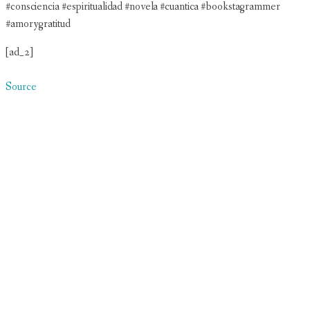
#consciencia #espiritualidad #novela #cuantica #bookstagrammer
#amorygratitud
[ad_2]
Source