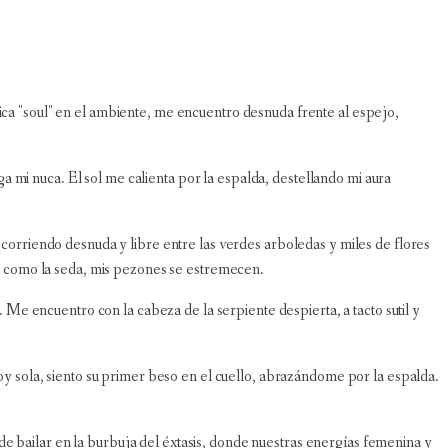
sica "soul" en el ambiente, me encuentro desnuda frente al espejo,
 mi nuca. El sol me calienta por la espalda, destellando mi aura
, corriendo desnuda y libre entre las verdes arboledas y miles de flores
iel como la seda, mis pezones se estremecen.
e encuentro con la cabeza de la serpiente despierta, a tacto sutil y
toy sola, siento su primer beso en el cuello, abrazándome por la espalda.
e bailar en la burbuja del éxtasis, donde nuestras energías femenina y