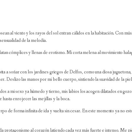
ean al viento y los rayos del sol entran cálidos en la habitación. Con mú
sensualidad de la melodía.
atan cómplices y llenas de erotismo. Mi corta melena al movimiento halaga
nvita a soñar con los jardines griegos de Delfos, como una diosa juguetona
 ser. Deslizo las manos por mi bello cuerpo, sintiendo la suavidad de la p
 a mi sexo ya húmedo y tierno, mis labios los acogen dilatados en gozo. M
hasta enrojecer las mejillas y la boca.
uerpo de forma infinita de ida y vuelta sin cesar. En este momento ya no es
da protagonismo al corazón latiendo cada vez más fuerte e intenso. Me pid