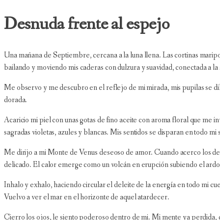
Desnuda frente al espejo
Una mañana de Septiembre, cercana a la luna llena. Las cortinas maripos
bailando y moviendo mis caderas con dulzura y suavidad, conectada a la 
Me observo y me descubro en el reflejo de mi mirada, mis pupilas se dil
dorada.
Acaricio mi piel con unas gotas de fino aceite con aroma floral que me i
sagradas violetas, azules y blancas. Mis sentidos se disparan en todo mi
Me dirijo a mi Monte de Venus deseoso de amor. Cuando acerco los dedos
delicado. El calor emerge como un volcán en erupción subiendo el ardor 
Inhalo y exhalo, haciendo circular el deleite de la energía en todo mi c
Vuelvo a ver el mar en el horizonte de aquel atardecer.
Cierro los ojos, le siento poderoso dentro de mi. Mi mente ya perdida, 