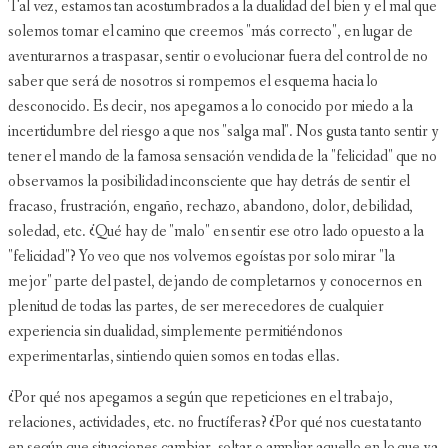
Tal vez, estamos tan acostumbrados a la dualidad del bien y el mal que
solemos tomar el camino que creemos "más correcto", en lugar de
aventurarnos a traspasar, sentir o evolucionar fuera del control de no
saber que será de nosotros si rompemos el esquema hacia lo
desconocido. Es decir, nos apegamos a lo conocido por miedo a la
incertidumbre del riesgo a que nos "salga mal". Nos gusta tanto sentir y
tener el mando de la famosa sensación vendida de la "felicidad" que no
observamos la posibilidad inconsciente que hay detrás de sentir el
fracaso, frustración, engaño, rechazo, abandono, dolor, debilidad,
soledad, etc. ¿Qué hay de "malo" en sentir ese otro lado opuesto a la
"felicidad"? Yo veo que nos volvemos egoístas por solo mirar "la
mejor" parte del pastel, dejando de completarnos y conocernos en
plenitud de todas las partes, de ser merecedores de cualquier
experiencia sin dualidad, simplemente permitiéndonos
experimentarlas, sintiendo quien somos en todas ellas.
¿Por qué nos apegamos a según que repeticiones en el trabajo,
relaciones, actividades, etc. no fructíferas? ¿Por qué nos cuesta tanto
en según que situaciones cambiar, soltar o ampliar aquello en lo que ya