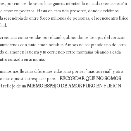
ces, por cientos de veces lo seguimos intentando en cada reencarnación
tro amor en pedazos. Hasta en esta vida presente, donde decidimos
da serendipia de entre 8.000 millones de personas, el reencuentro físico
idad.
s creencias como vendas por el suelo, abriéndonos los ojos del corazón
omunicarnos con tanto amor inefable. Ambos no aceptando uno del otro
do el amor en la tierra y tu corriendo entre montañas pisando a cada
entro corazón en armonía.
nos nos llevan a diferentes vidas, uno por ser "más terrenal" y otro
o más opuesto a traspasar para...
RECORDAR QUE NO SOMOS
el reflejo de un
MISMO ESPEJO DE AMOR
PURO
EN FUSIÓN