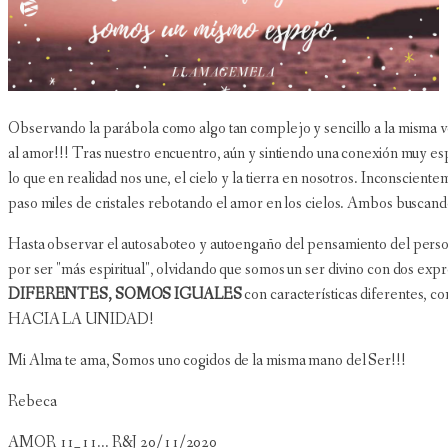
Observando la parábola como algo tan complejo y sencillo a la misma vez
al amor!!! Tras nuestro encuentro, aún y sintiendo una conexión muy e
lo que en realidad nos une, el cielo y la tierra en nosotros. Inconscien
paso miles de cristales rebotando el amor en los cielos. Ambos buscand
Hasta observar el autosaboteo y autoengaño del pensamiento del persona
por ser "más espiritual", olvidando que somos un ser divino con dos ex
DIFERENTES, SOMOS IGUALES
con características diferentes, c
HACIA LA UNIDAD!
Mi Alma te ama, Somos uno cogidos de la misma mano del Ser!!!
Rebeca
AMOR 11_11... R&J 20/11/2020