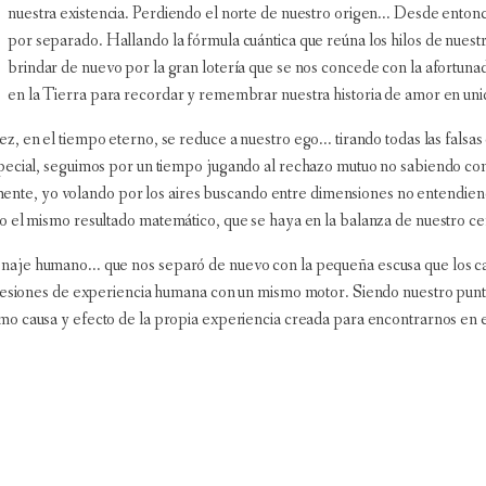
nuestra existencia. Perdiendo el norte de nuestro origen... Desde enton
por separado. Hallando la fórmula cuántica que reúna los hilos de nues
brindar de nuevo por la gran lotería que se nos concede con la afortuna
en la Tierra para recordar y remembrar nuestra historia de amor en un
, en el tiempo eterno, se reduce a nuestro ego... tirando todas las falsa
special, seguimos por un tiempo jugando al rechazo mutuo no sabiendo c
temente, yo volando por los aires buscando entre dimensiones no entendien
o el mismo resultado matemático, que se haya en la balanza de nuestro c
je humano... que nos separó de nuevo con la pequeña escusa que los cami
presiones de experiencia humana con un mismo motor. Siendo nuestro punt
omo causa y efecto de la propia experiencia creada para encontrarnos en 