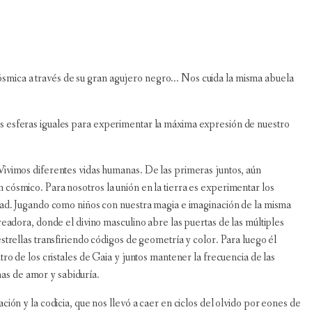
ica a través de su gran agujero negro... Nos cuida la misma abuela
s esferas iguales para experimentar la máxima expresión de nuestro
Vivimos diferentes vidas humanas. De las primeras juntos, aún
cósmico. Para nosotros la unión en la tierra es experimentar los
idad. Jugando como niños con nuestra magia e imaginación de la misma
readora, donde el divino masculino abre las puertas de las múltiples
strellas transfiriendo códigos de geometría y color. Para luego él
ro de los cristales de Gaia y juntos mantener la frecuencia de las
enas de amor y sabiduría.
ión y la codicia, que nos llevó a caer en ciclos del olvido por eones de