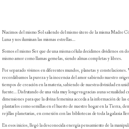
Nacimos del mismo Sol saliendo del mismo útero de la misma Madre Cósm
Luna y nos iluminan las mismas estrellas...
Somos el mismo Ser que de una misma célula decidimos dividirnos en do
mismo amor como llamas gemelas, siendo almas completas y libres.
Por separado vivimos en diferentes mundos, planetas y constelaciones. 
recordábamos la pureza y la inocencia del amor sabiendo nuestro origen 
tiempos de creación en la materia, sabiendo de nuestra divinidad en un
fuente... Disfrutando de una vida muy longeva gracias a una sexualidad c
dimensiones para que la divina femenina acceda a la información de las e
plantarlos como semillas en el huerto de nuestro hogar en la Tierra, dent
rejillas planetarias, en conexión con las bibliotecas de toda la galaxia ll
En esos inicios, llegó la desconocida energía pensamiento de la manipulac