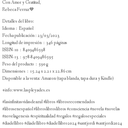
Con Amor y Gratitud,
Rebeca Ferruz💙
Detalles del libro:
Idioma ‏ : ‎ Español
Fecha publicación : 23/03/2023
Longitud de impresión ‏ : ‎ 346 páginas
ISBN-10 ‏ : ‎ 8409486598
ISBN-13 ‏ : ‎ 978-8409486595
Peso del producto ‏ : ‎ 590 g
Dimensiones ‏ : ‎ 15.24 x 2.21 x 22.86 cm
Disponible a la venta: Amazon (tapa blanda, tapa dura y Kindle)
+info: www.laspleyades.es
#lasinfinitasvidasdeazul #libros #librosrecomendados
#librosenespañol #libroslibroslibros #consciencia #novela #novelas
#novelagenesis #espiritualidad #regalos #regalosespeciales
#diadellibro #díadellibro #diadellibro2024 #santjordi #santjordi2024