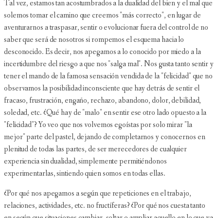
Tal vez, estamos tan acostumbrados a la dualidad del bien y el mal que
solemos tomar el camino que creemos "más correcto", en lugar de
aventurarnos a traspasar, sentir o evolucionar fuera del control de no
saber que será de nosotros si rompemos el esquema hacia lo
desconocido. Es decir, nos apegamos a lo conocido por miedo a la
incertidumbre del riesgo a que nos "salga mal". Nos gusta tanto sentir y
tener el mando de la famosa sensación vendida de la "felicidad" que no
observamos la posibilidad inconsciente que hay detrás de sentir el
fracaso, frustración, engaño, rechazo, abandono, dolor, debilidad,
soledad, etc. ¿Qué hay de "malo" en sentir ese otro lado opuesto a la
"felicidad"? Yo veo que nos volvemos egoístas por solo mirar "la
mejor" parte del pastel, dejando de completarnos y conocernos en
plenitud de todas las partes, de ser merecedores de cualquier
experiencia sin dualidad, simplemente permitiéndonos
experimentarlas, sintiendo quien somos en todas ellas.
¿Por qué nos apegamos a según que repeticiones en el trabajo,
relaciones, actividades, etc. no fructíferas? ¿Por qué nos cuesta tanto
en según que situaciones cambiar, soltar o ampliar aquello en lo que ya