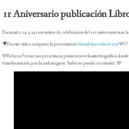
1r Aniversario publicación Libro:
Encuentro 24-3-24 con motivo de celebración del 1er aniversario tras la p
🎥En este video comparto la presentación
#lasinfinitasvidasdeazul
🩵🤍
🩵Rebeca Ferruz nos presenta su primera novela autobiográfica donde ju
transformación, por la cual asegura: “haberse parido a sí misma”. 🩵