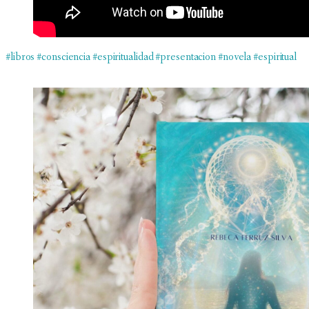
#libros
#consciencia
#espiritualidad
#presentacion
#novela
#espiritual