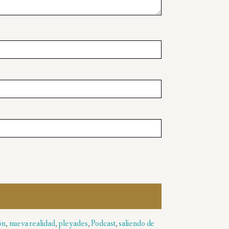
ón
,
nueva realidad
,
pleyades
,
Podcast
,
saliendo de