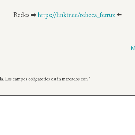
Redes ➡️
https://linktr.ee/rebeca_ferruz
⬅️
M
da.
Los campos obligatorios están marcados con
*