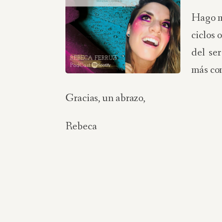
Hago me
ciclos 
del se
más con
Gracias, un abrazo,
Rebeca