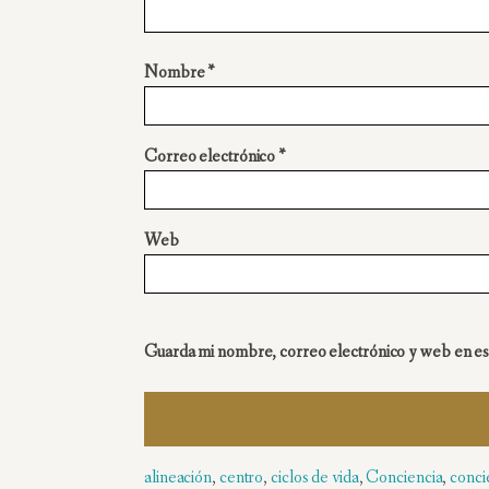
Nombre
*
Correo electrónico
*
Web
Guarda mi nombre, correo electrónico y web en es
alineación
,
centro
,
ciclos de vida
,
Conciencia
,
conci