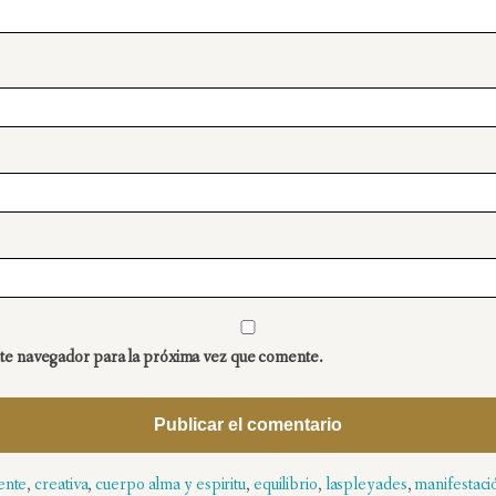
te navegador para la próxima vez que comente.
ente
,
creativa
,
cuerpo alma y espiritu
,
equilibrio
,
laspleyades
,
manifestaci